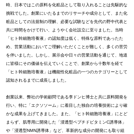
時、日本ではこの原料を化粧品として取り入れることは先駆的な
挑戦でした。創業にいたるまでのリサーチや成分として、また化
粧品としての法規制の理解、必要な試験などを先代の野中代表と
共に時間をかけて行い、ようやく会社設立に至りました。当時
「ヒト幹細胞培養液」の認知度は低く、特殊な原料であったた
め、営業活動においてご理解いただくことが難しく、多くの苦労
を伴いました。しかし、展示会や日々の営業活動を通じて、地道
に皆様にその価値を伝えていくことで、創業から十数年を経て
「ヒト幹細胞培養液」は機能性化粧品の一つのカテゴリーとして
認知されるまでに成長しました。
創業以来、弊社の学術顧問である李ドンヒ博士と共に原料開発を
行い、特に「エクソソーム」に着目した独自の培養技術により確
かな成果を上げてきました。また、「ヒト幹細胞培養液」にとど
まらず、肌専用に開発した「浸透型ペプチドビタミンC誘導体」
や「浸透型NMN誘導体」など、革新的な成分の開発にも取り組