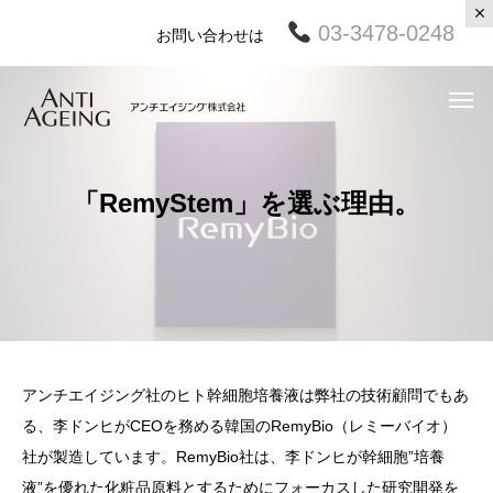
03-3478-0248
お問い合わせは
「RemyStem」を選ぶ理由。
アンチエイジング社のヒト幹細胞培養液は弊社の技術顧問でもあ
る、李ドンヒがCEOを務める韓国のRemyBio（レミーバイオ）
社が製造しています。RemyBio社は、李ドンヒが幹細胞”培養
液”を優れた化粧品原料とするためにフォーカスした研究開発を