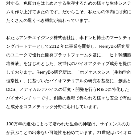
対する、免疫力をはじめとする生存するための様々な生体システ
ムを作り上げてきたのです。だからこそ、私たちの体内には実に
たくさんの驚くべき機能が備わっています。
私たちアンチエイジング株式会社は、李ドンヒ博士のマーケティ
ングパートナーとして2012 年に事業を開始し、RemyBio研究所
のユニークで優れた開発プラットフォームを基に、「ヒト幹細胞
培養液」をはじめとした、次世代のバイオアクティブ成分を提供
しております。RemyBio研究所は、「ホメオスタシス（生物学的
恒常性）」に基づいたバイオマテリアルの研究を基盤に、創薬と
DDS、メディカルデバイスの研究・開発を行うR＆Dに特化した
バイオベンチャーです。創薬の過程で得られる様々な安全で有効
な成分をコスメティック分野に応用しています。
100万年の進化によって培われた生命の神秘は、サイエンスの力
が及ぶことの出来ない可能性を秘めています。21世紀はバイオロ