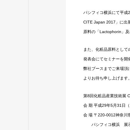
パシフィコ横浜にて平成
CITE Japan 2017
」に出
原料の「
Lactophorin
」及
また、化粧品原料として
発表会にてセミナーを開
弊社ブースまでご来場頂
よりお待ち申し上げます
第
8
回化粧品産業技術展
C
会
期
平成
29
年
5
月
31
日（
会
場
〒
220-0012
神奈川
パシフィコ横浜 展