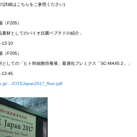
の詳細はこちらをご参照ください
)
場（
F205
）
品素材としてのバイオ抗菌ペプチドの紹介」
0-13:10
場（
F205
）
料としての「ヒト幹細胞培養液」最適化プレミクス「
SC-MAX5.2
」」
5-13:45
co.jp/…/CITEJapan2017_floor.pdf