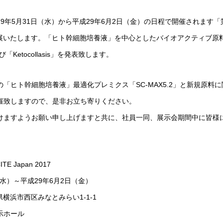
29
年
5
月
31
日（水）から平成
29
年
6
月
2
日（金）の日程で開催されます「
展いたします。「ヒト幹細胞培養液」を中心としたバイオアクティブ原
び
「
Ketocollasis
」を発表致します。
の「ヒト幹細胞培養液」最適化プレミクス「
SC-MAX5.2
」と新規原料に
催致しますので、是非お立ち寄りください。
けますようお願い申し上げますと共に、社員一同、展示会期間中に皆様
。
ITE Japan 2017
水）～平成
29
年
6
月
2
日（金）
県横浜市西区みなとみらい
1-1-1
示ホール