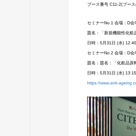
ブース番号
C11-2(
ブース
セミナー
No.1
会場：
D
会
題名：「新規機能性化粧
日時：
5
月
31
日
(
水
) 12:4
セミナー
No.2
会場：
D
会
題名：題名：「化粧品原
日時：
5
月
31
日
(
水
) 13:1
https://www.anti-ageing.