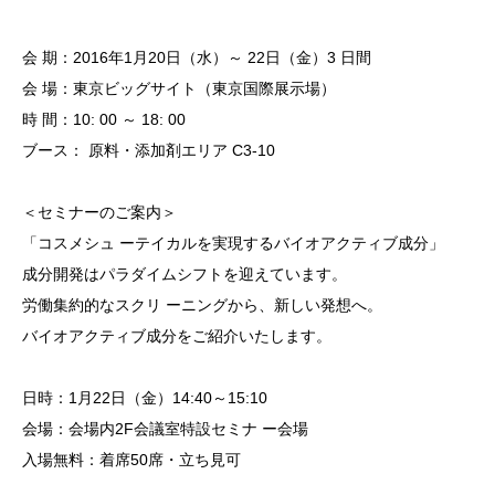
会
期：
2016
年
1
月
20
日（水）～
22
日（金）
3
日間
会
場：東京ビッグサイト（東京国際展示場）
時
間：
10: 00
～
18: 00
ブース：
原料・添加剤エリア
C3-10
＜セミナーのご案内＞
「コスメシュ
ーテイカルを実現するバイオアクティブ成分」
成分開発はパラダイムシフトを迎えています。
労働集約的なスクリ
ーニングから、新しい発想へ。
バイオアクティブ成分をご紹介いたします。
日時：
1
月
22
日（金）
14:40
～
15:10
会場：会場内
2F
会議室特設セミナ
ー会場
入場無料：着席
50
席・立ち見可